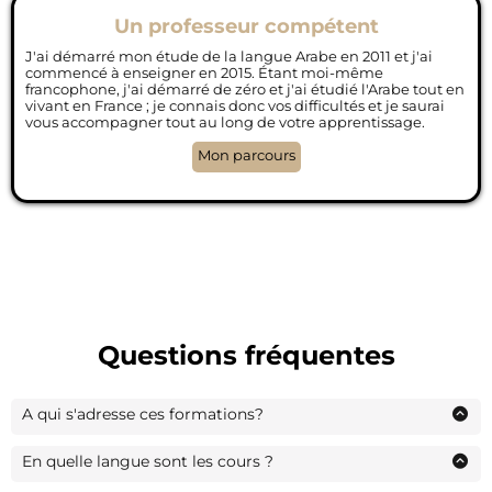
Un professeur compétent
J'ai démarré mon étude de la langue Arabe en 2011 et j'ai
commencé à enseigner en 2015. Étant moi-même
francophone, j'ai démarré de zéro et j'ai étudié l'Arabe tout en
vivant en France ; je connais donc vos difficultés et je saurai
vous accompagner tout au long de votre apprentissage.
Mon parcours
Questions fréquentes
A qui s'adresse ces formations?
Ces formations sont adaptées aux hommes, femmes et
adolescents
En quelle langue sont les cours ?
Les cours des niveaux 1-2-3 sont dispensés uniquement en
Français