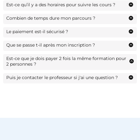
Est-ce qu’il y a des horaires pour suivre les cours ?
Les cours sont disponibles 7 jours sur 7 et 24h sur 24
Combien de temps dure mon parcours ?
Vous-même organisez votre rythme d'étude ; un module peut
s'étudier en quelques semaines ou quelques mois en fonction
Le paiement est-il sécurisé ?
de la vitesse de chacun.
La limite d'accès à la formation est
de 2 ans
Les paiements se font à travers les plateformes Stripe et Paypal
.
qui sont sécurisées
Que se passe t-il après mon inscription ?
Vous recevez un mail de confirmation avec vos identifiants
pour accéder à votre espace étudiant et à votre formation.
Est-ce que je dois payer 2 fois la même formation pour
2 personnes ?
Vous payez seulement UNE formation, et toute la famille a le
droit de l'utiliser
Puis je contacter le professeur si j'ai une question ?
Après votre inscription, vous pourrez poser vos questions dans
le groupe telegram réservé aux inscrits. Vous pouvez aussi
utiliser l'espace "commentaires" dans votre espace étudiant,
en dessous de chaque leçon.